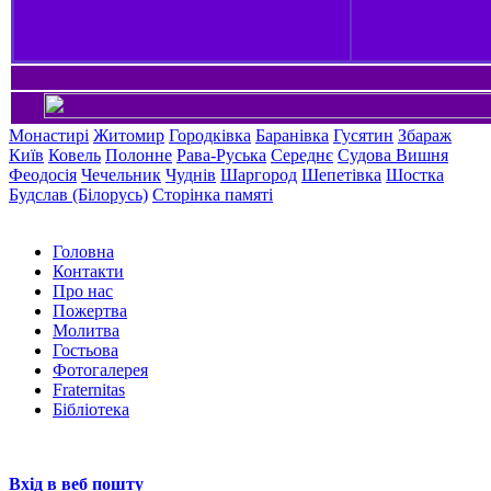
Монастирі
Житомир
Городківка
Баранівка
Гусятин
Збараж
Київ
Ковель
Полонне
Рава-Руська
Середнє
Судова Вишня
Феодосія
Чечельник
Чуднів
Шаргород
Шепетівка
Шостка
Будслав (Білорусь)
Сторінка памяті
Головна
Контакти
Про нас
Пожертва
Молитва
Гостьова
Фотогалерея
Fraternitas
Бібліотека
Вхід в веб пошту