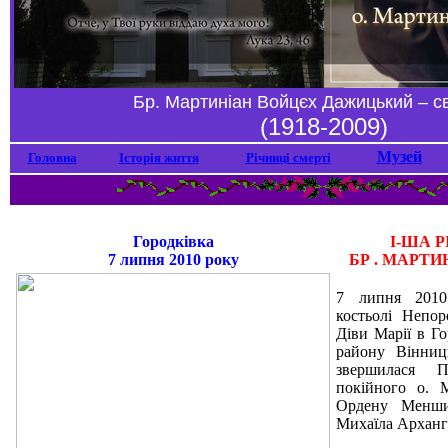
Бр. Мартиніан Войцєх Дажицький – 
(1918-2009)
Музей
Головна
Історія життя
Річниці смерті
Городківка
І-ША 
7 липня 2010 року
БР . МАРТ
7 липня 2010
костьолі Непор
Діви Марії в Го
району Вінниц
звершилася П
покійного о. 
Ордену Менших
Михаїла Арханге