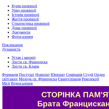
Курія провінції
Уряд провінції
Історія провінції
Життя провінції
Стиатистика провінції
Дома провінції
Документи
Фотогалерея
Покликання
Духовність
Устав і заповіт
Листи св. Франциска
Листи св. Клари
Формація
Постулат
Новіціат
Юніорат
Семінарія
Студії
Орден
світських
Молодь св. Франциска
Євангелізація
Реколекції
Місії
Відеогалерея
СТОРІНКА ПАМ'Я
Брата Франциска