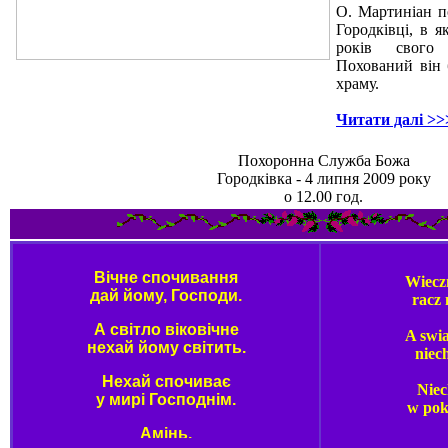
О. Мартиніан п
Городківці, в 
років свого 
Похований він 
храму.
Читати далі >>
Похоронна Служба Божа
Городківка - 4 липня 2009 року
о 12.00 год.
Вічне спочивання
Wiecz
дай йому, Господи.
racz 
А світло віковічне
A swia
нехай йому світить.
niec
Нехай cпочиває
Nie
у мирі Господнім.
w pok
Амінь.