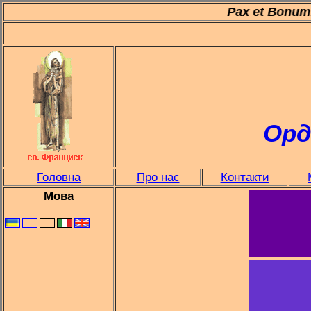
Paсe e Bene!
Pax et Bo
Орд
Головна
Про нас
Контакти
Мова