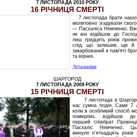
7 ЛИСТОПАДА 2010 РОКУ
16 РІЧНИЦЯ СМЕРТІ
7 листопада брати нашої
молитовно згадували свого
— Пасхаліса Немченко. Вже
як він відійшов до Госпо
лиш тридцять років прожи
слід, що залишив, ще й д
закарбований в пам'яті бра
та вірних.
Детальніше
ШАРГОРОД
7 ЛИСТОПАДА 2009 РОКУ
15 РІЧНИЦЯ СМЕРТІ
7 листопада в Шаргор
нас сумна подія. Саме 7 
коли в особливий спосіб м
померлих, відійшов до
перший співбрат Провінц
Пасхаліс Немченко. Ць
минуло п'ятнадцять років