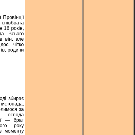
 Провінції
 співбрата
 16 років,
да. Всього
в він, але
осі чітко
тів, родини
оді збирає
листопада,
олимося за
 Господа
ії — брат
ого року
 з моменту