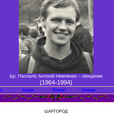
Бр. Пасхаліс Антоній Немченко – священик
(1964-1994)
а
Історія
Річниці
Спогади
ШАРГОРОД