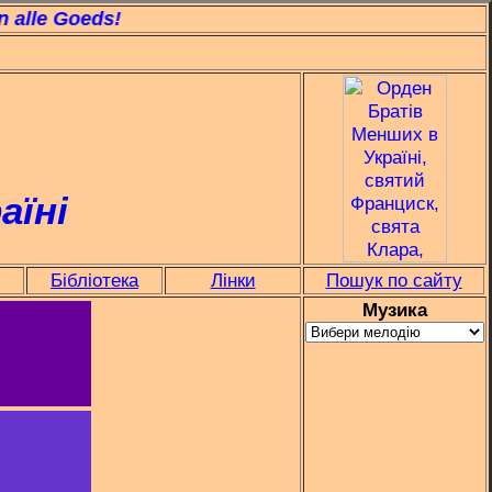
le Goeds!
Peace and Goodness!
аїні
Бібліотека
Лінки
Пошук по сайту
Музика