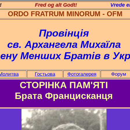
num!
Fred og alt Godt!
Vrede en al
ORDO FRATRUM MINORUM - OFM
Провінція
св. Архангела Михаїла
ену Менших Братів в Укр
Молитва
Гостьова
Фотогалерея
Форум
СТОРІНКА ПАМ'ЯТІ
Брата Францисканця