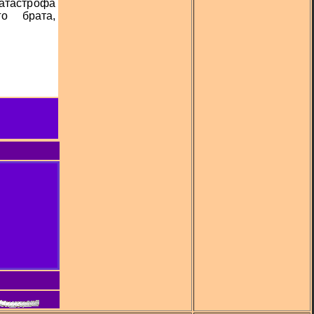
катастрофа
го брата,