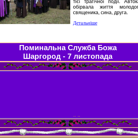
тієї трагічної події. Авто
обірвала життя молодо
священика, сина, друга.
Детальніше
Поминальна Служба Божа
Шаргород - 7 листопада
Вічне спочивання дай йому, Господи.
А світло віковічне нехай йому світить.