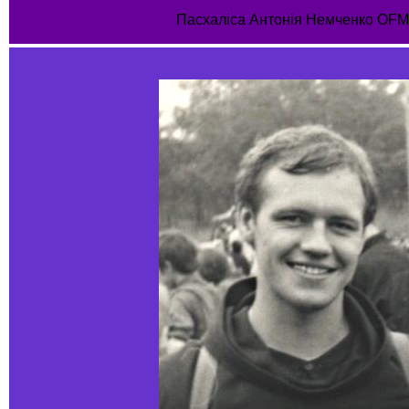
Пасхаліса Антонія Немченко OFM