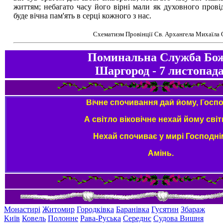
життям; небагато часу його вірні мали як духовного пров
буде вічна пам'ять в серці кожного з нас.
Схематизм Провінції Св. Архангела Михаїла
Поминальна Служба Бо
Шаргород - 7 листопад
Вічне спочивання дай йому, Госпо
А світло віковічне нехай йому світ
Нехай cпочиває
у мирі Господні
Амінь.
Монастирі
Житомир
Городківка
Баранівка
Гусятин
Збараж
Київ
Ковель
Полонне
Рава-Руська
Середнє
Судова Вишня