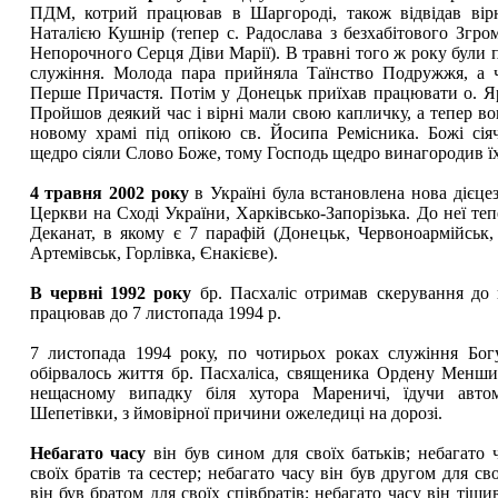
ПДМ, котрий працював в Шаргороді, також відвідав вірн
Наталією Кушнір (тепер с. Радослава з безхабітового Згр
Непорочного Серця Діви Марії). В травні того ж року були 
служіння. Молода пара прийняла Таїнство Подружжя, а ч
Перше Причастя. Потім у Донецьк приїхав працювати о. Я
Пройшов деякий час і вірні мали свою капличку, а тепер в
новому храмі під опікою св. Йосипа Ремісника. Божі сія
щедро сіяли Слово Боже, тому Господь щедро винагородив їх
4 травня 2002 року
в Україні була встановлена нова дієцез
Церкви на Сході України, Харківсько-Запорізька. До неї т
Деканат, в якому є 7 парафій (Донецьк, Червоноармійськ,
Артемівськ, Горлівка, Єнакієве).
В червні 1992 року
бр. Пасхаліс отримав скерування до
працював до 7 листопада 1994 р.
7 листопада 1994 року, по чотирьох роках служіння Бог
обірвалось життя бр. Пасхаліса, священика Ордену Менших
нещасному випадку біля хутора Мареничі, їдучи авто
Шепетівки, з ймовірної причини ожеледиці на дорозі.
Небагато часу
він був сином для своїх батьків; небагато 
своїх братів та сестер; небагато часу він був другом для сво
він був братом для своїх співбратів; небагато часу він тіш