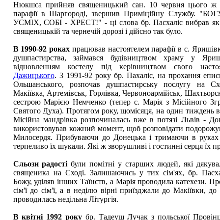
Нюкшса прийняв священицький сан. 10 червня цього ж р
парафії в Шаргороді, звершив Приміційну Службу. "Б
УСМІХ, СОБІ - ХРЕСТ!" - ці слова бр. Пасхаліс вибрав як
священицькій та чернечій дорозі і дійсно так було.
В 1990-92 роках
працював настоятелем парафії в с. Яришівк
душпастирства, займався будівництвом храму у Яри
відновленням костелу під керівництвом свого наст
Дажицького
. 3 1991-92 року бр. Пахаліс, на прохання епис
Ольшанського, розпочав душпастирську послугу на Сх
Макіївка, Артемівськ, Горлівка, Червоноармійськ, Шахтьорск
сестрою Марією Немченко (тепер с. Марія з Місійного З
Святого Духа). Протягом року, щомісяця, на один тиждень 
Місійна мандрівка розпочиналась вже в потязі Львів - До
використовував кожний момент, щоб розповідати подорож
Милосердя. Прибуваючи до Донецька і тримаючи в руках 
терпеливо їх шукали. Які ж зворушливі і гостинні серця їх 
Сльози радості
були помітні у старших людей, які дякува
священика на Сході. Залишаючись у тих сім'ях, бр. Пасх
Божу, уділяв інших Таїнств, а Марія проводила катехези. Пр
сім'ї до сім'ї, а в неділю вірні приїзджали до Макіївки, до
проводилась недільна Літургія.
В квітні 1992 року
бр. Тадеуш Лучак з польської Провінц