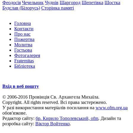
Феодосія
Чечельник
Чуднів
Шаргород
Шепетівка
Шостка
Будслав (Білорусь)
Сторінка памяті
Головна
Контакти
Про нас
Пожертва
Молитва
Гостьова
Фотогалерея
Fraternitas
Бібліотека
Вхід в веб пошту
© 2006-2016 Провінція Св. Архангела Михаїла.
Copyright. All rights reserved. Всі права застережено.
У разі використання матеріалів посилання на
www.ofm.org.ua
обов'язкове.
Редактор сайту:
бр. Кирило Тополевський, ofm
. Дизайн та
розробка сайту:
Віктор Войтенко
.