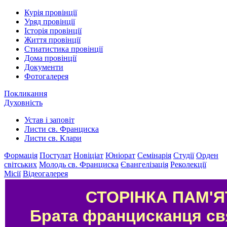
Курія провінції
Уряд провінції
Історія провінції
Життя провінції
Стиатистика провінції
Дома провінції
Документи
Фотогалерея
Покликання
Духовність
Устав і заповіт
Листи св. Франциска
Листи св. Клари
Формація
Постулат
Новіціат
Юніорат
Семінарія
Студії
Орден
світських
Молодь св. Франциска
Євангелізація
Реколекції
Місії
Відеогалерея
СТОРІНКА ПАМ'Я
Брата францисканця с