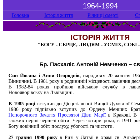
1964-1994
Головна
Історія життя
Річниці смерті
С
ІСТОРІЯ ЖИТТЯ
"БОГУ - СЕРЦЕ, ЛЮДЯМ - УСМІХ, СОБІ -
Бр. Пасхаліс Антоній Немченко – с
Син Йосипа і Анни Огороднік
, народився 20 жовтня 19
Вінничині. В 1981 року в родиннній місцевості закінчив дес
В 1982-84 роках пройшов військову службу в лавах
Новояворівську на Львівщині.
В 1985 році
вступив до Дієцезіальної Вищої Духовної Семін
1986 року підпільно вступив до Ордену Менших Брат
Непорочного Зачаття Пресвятої Діви Марії
в Кракові. В 
зложив перші чернечі обіти. Через чотири роки, в 1991 рок
Богу довічний обіт: послуху, убогості та чистоти.
27 травня 1990 року
в Ризі у Латвії в храмі св. Альбер